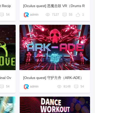
 Recip
[Oculus quest] 恶魔击鼓 VR（Drums R
ock）
54
admin
7127
55
1
nal Ov
[Oculus quest] 守护方舟（ARK-ADE）
54
admin
8148
54