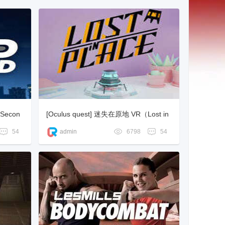
Secon
[Oculus quest] 迷失在原地 VR（Lost in
Place）
54
admin
6798
54