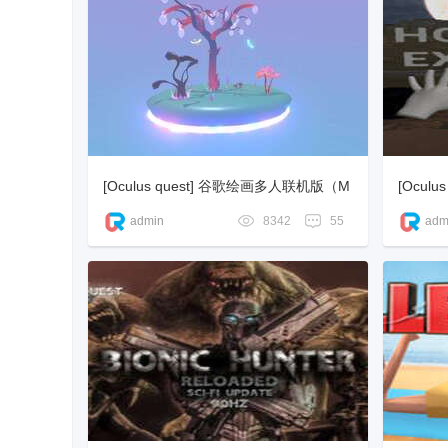
免
[Oculus quest] 谷歌绘画多人联机版（M
[Ocul
ultiBrush）
QURAN
admin
8342
55
adm
费