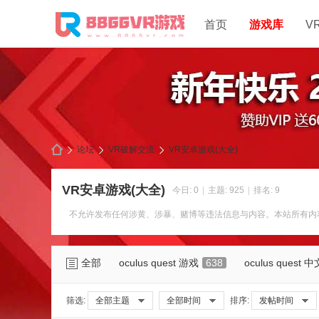
首页
游戏库
V
论坛
VR破解交流
VR安卓游戏(大全)
VR安卓游戏(大全)
今日:
0
|
主题:
925
|
排名:
9
88
»
›
›
不允许发布任何涉黄、涉暴、赌博等违法信息与内容。本站所有内
全部
oculus quest 游戏
638
oculus quest
筛选:
全部主题
全部时间
排序:
发帖时间