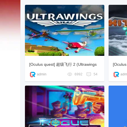
66
[Oculus quest] 超级飞行 2 (Ultrawings
[Oculu
V
2)
admin
6992
54
adm