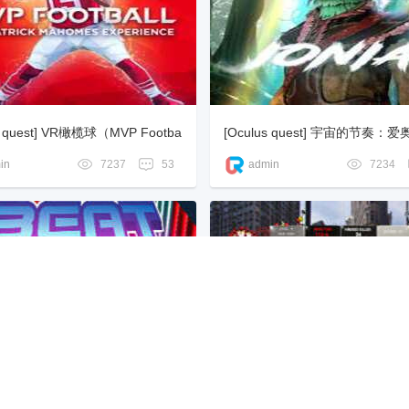
s quest] VR橄榄球（MVP Footba
[Oculus quest] 宇宙的节奏：
e Patrick Mahomes Experience）
hythm of the Universe – Ionia)
in
7237
53
admin
7234
s quest] 音乐冲击波（Beat Blast
[Oculus quest] 消灭病毒（VIRU