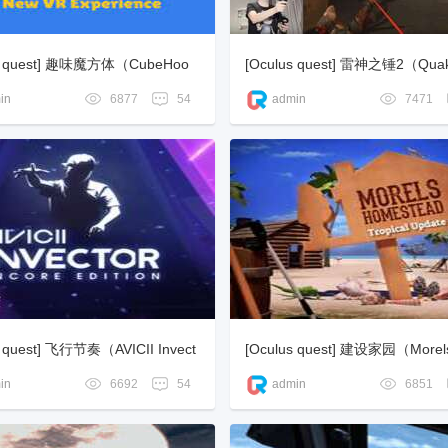
us quest] 趣味魔方体（CubeHoo
[Oculus quest] 雷神之锤2（Qua
in
6877
54
admin
7471
s quest] 飞行节奏（AVICII Invect
[Oculus quest] 建设家园（Morel
ore Edition）
estead）
in
6692
54
admin
6851