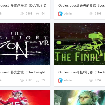
s quest] 多维尔海滩（DoVille）D
[Oculus quest] 丢失的食谱（Lost
R
es）
in
6861
54
admin
6308
s quest] 暮光之城（The Twilight
[Oculus quest] 板球比赛（The Fi
ers）
in
7185
53
admin
7859