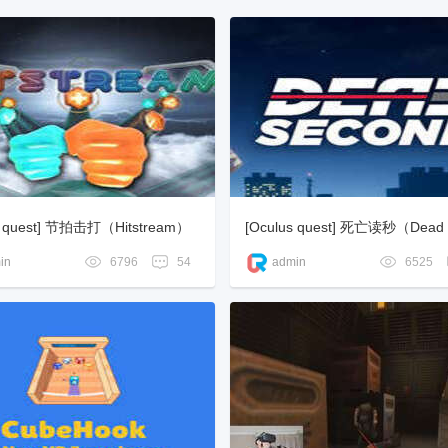
s quest] 节拍击打（Hitstream）
[Oculus quest] 死亡读秒（Dead 
d）
in
6796
54
admin
6525