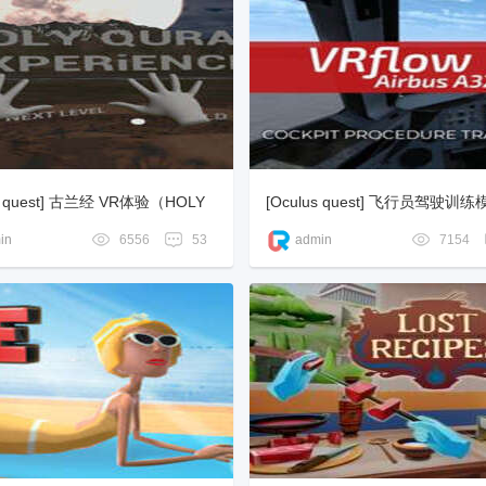
us quest] 古兰经 VR体验（HOLY
[Oculus quest] 飞行员驾驶训
 VR）
（VRflow Airbus A320）
in
6556
53
admin
7154