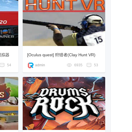
练模拟器
[Oculus quest] 狩猎者(Clay Hunt VR)
54
admin
6935
53