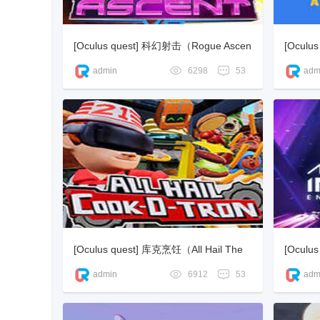
R
[Oculus quest] 科幻射击（Rogue Ascen
[Ocul
t VR）
k）
admin
6298
53
adm
游
[Oculus quest] 库克烹饪（All Hail The
[Oculu
Cook-o-tron）
or: Enc
admin
6912
53
adm
戏,