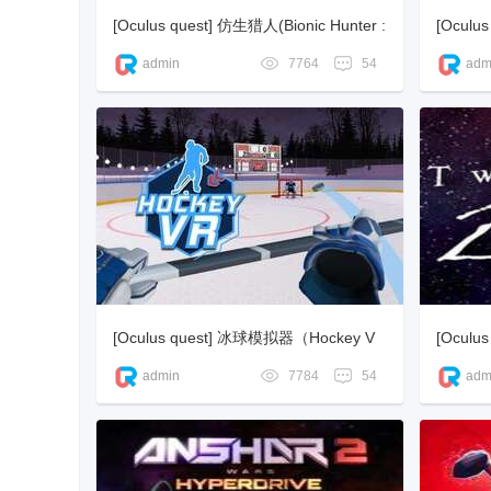
[Oculus quest] 仿生猎人(Bionic Hunter :
[Oculu
The Ancient Sword)
o小镇 V
admin
7764
54
adm
中
文
[Oculus quest] 冰球模拟器（Hockey V
[Oculu
R）
Zone）
admin
7784
54
adm