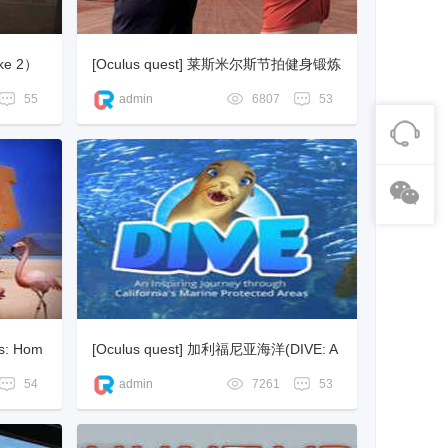
ke 2）
[Oculus quest] 莱斯米尔斯节拍健身锻炼
（LES MILLS BODYCOMBAT）
55
admin
6807
53
s: Hom
[Oculus quest] 加利福尼亚海洋(DIVE: A
n Inspiring Journey through Calif...
54
admin
7261
53