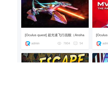
V
[Oculus quest] 超光速飞行战舰（Ansha
[Oculu
r 2: Hyperdrive）
ll – Th
admin
7804
54
adm
R
[Oculus quest] 逃离娜芙蒂蒂的坟墓VR
[Oculu