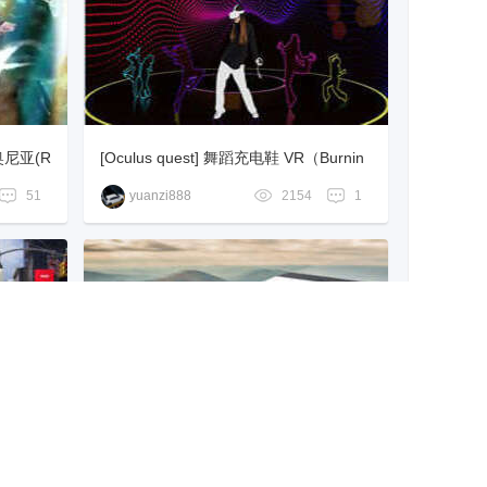
爱奥尼亚(R
[Oculus quest] 舞蹈充电鞋 VR（Burnin
g Shoes VR / Dance workout VR）
51
yuanzi888
2154
1
S NO M
[Oculus quest] 遥控飞机挑战（RC Airpl