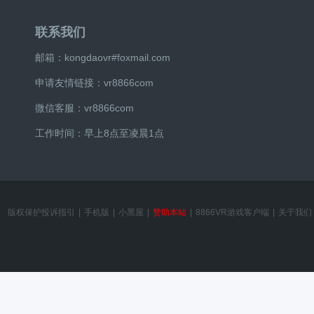
联系我们
邮箱：kongdaovr#foxmail.com
申请友情链接：vr8866com
微信客服：vr8866com
工作时间：早上8点至凌晨1点
版权保护投诉指引
|
手机版
|
小黑屋
|
赞助本站
|
8866VR游戏客户端
|
关于我们