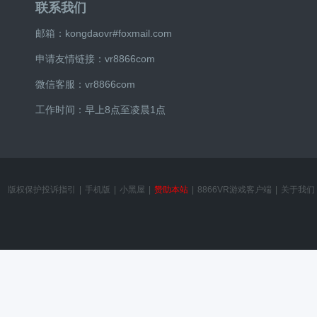
联系我们
邮箱：kongdaovr#foxmail.com
申请友情链接：vr8866com
微信客服：vr8866com
工作时间：早上8点至凌晨1点
版权保护投诉指引
|
手机版
|
小黑屋
|
赞助本站
|
8866VR游戏客户端
|
关于我们