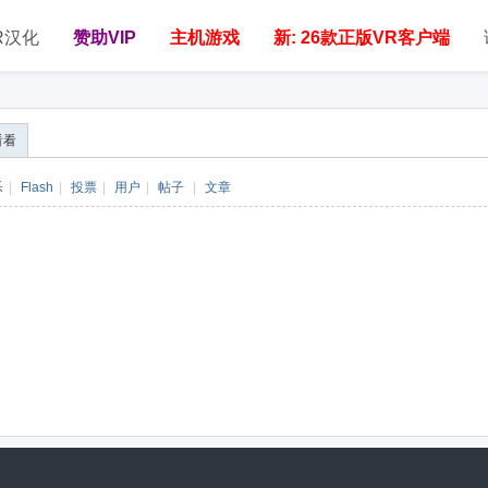
R汉化
赞助VIP
主机游戏
新: 26款正版VR客户端
看看
乐
|
Flash
|
投票
|
用户
|
帖子
|
文章