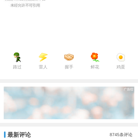
路过
雷人
握手
鲜花
鸡蛋
最新评论
8745条评论