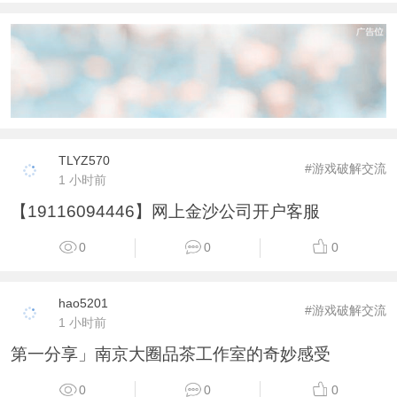
TLYZ570
#游戏破解交流
1 小时前
【19116094446】网上金沙公司开户客服
0
0
0
hao5201
#游戏破解交流
1 小时前
第一分享」南京大圈品茶工作室的奇妙感受
0
0
0