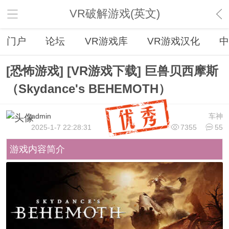
VR破解游戏(英文)
门户
论坛
VR游戏库
VR游戏汉化
中
[恐怖游戏] [VR游戏下载] 巨兽贝西摩斯
（Skydance's BEHEMOTH）
admin
车神
2025-1-7 22:28:31
7355
55
游戏内容简介