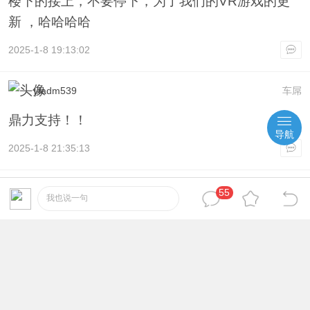
楼下的接上，不要停下，为了我们的VR游戏的更
新 ，哈哈哈哈
2025-1-8 19:13:02
yfadm539
车屌
鼎力支持！！
导航
2025-1-8 21:35:13
virwk252
7
#
55
我也说一句
鄙视楼下的顶帖没我快，哈哈
2025-1-9 09:38:01
rswum948
8
#