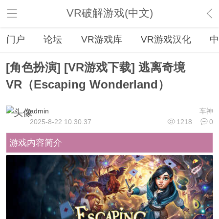
VR破解游戏(中文)
门户
论坛
VR游戏库
VR游戏汉化
中
[角色扮演] [VR游戏下载] 逃离奇境
VR（Escaping Wonderland）
admin
车神
2025-8-22 10:30:37
1218
0
游戏内容简介