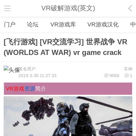
VR破解游戏(英文)
门户
论坛
VR游戏库
VR游戏汉化
中
[飞行游戏] [VR交流学习] 世界战争 VR
(WORLDS AT WAR) vr game crack
匿名用户
车神
2019-3-30 11:27:33
9068
1
VR游戏
资源
简介