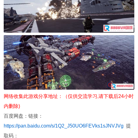
网络收集此游戏分享地址：（仅供交流学习,请下载后24小时
内删除)
百度网盘：链接：
https://pan.baidu.com/s/1Q2_J50UO6FEVks1sJNVJVg
提
取码：