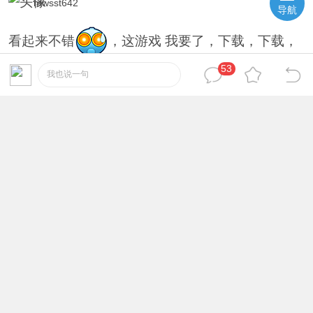
mwsst642
11
#
导航
看起来不错
，这游戏 我要了，下载，下载，
53
我也说一句
2021-4-13 20:16:39
rswum948
12
#
发发呆，回回帖，工作结束~
2021-4-15 15:10:37
wezgj861
13
#
秀起来~，浪起来，我要VR色色
内容，
亲