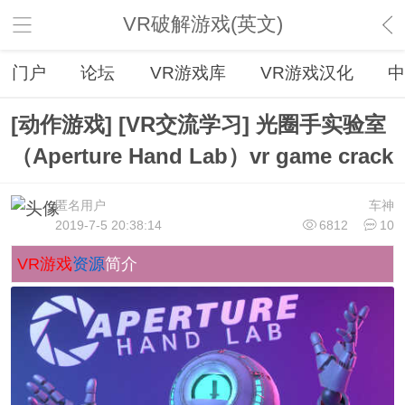
VR破解游戏(英文)
门户
论坛
VR游戏库
VR游戏汉化
中
[动作游戏] [VR交流学习] 光圈手实验室
（Aperture Hand Lab）vr game crack
匿名用户
车神
2019-7-5 20:38:14
6812
10
VR游戏
资源
简介