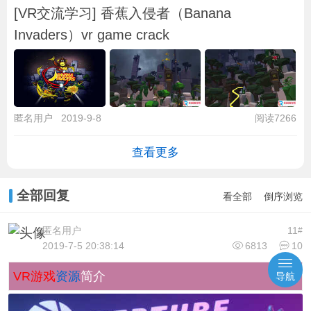
[VR交流学习] 香蕉入侵者（Banana
Invaders）vr game crack
匿名用户
2019-9-8
阅读7266
查看更多
全部回复
看全部
倒序浏览
匿名用户
11
#
2019-7-5 20:38:14
6813
10
VR游戏
资源
简介
导航