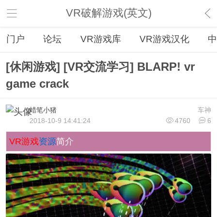
VR破解游戏(英文)
门户
论坛
VR游戏库
VR游戏汉化
中
[休闲游戏] [VR交流学习] BLARP! vr
game crack
蜡笔小猪
车神
2018-10-9 14:41:24
4760
6
VR游戏
资源
简介