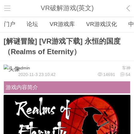
VR破解游戏(英文)
门户
论坛
VR游戏库
VR游戏汉化
中
[解谜冒险] [VR游戏下载] 永恒的国度
（Realms of Eternity）
admin
车神
2020-11-3 23:10:42
14691
54
游戏内容简介